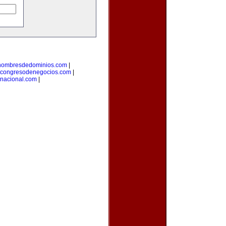
enombresdedominios.com
|
congresodenegocios.com
|
rnacional.com
|