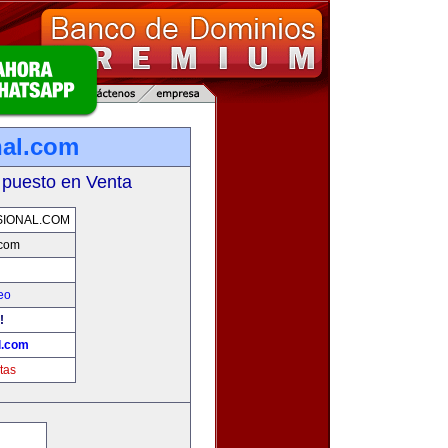
nal.com
 puesto en Venta
IONAL.COM
.com
eo
!
l.com
tas