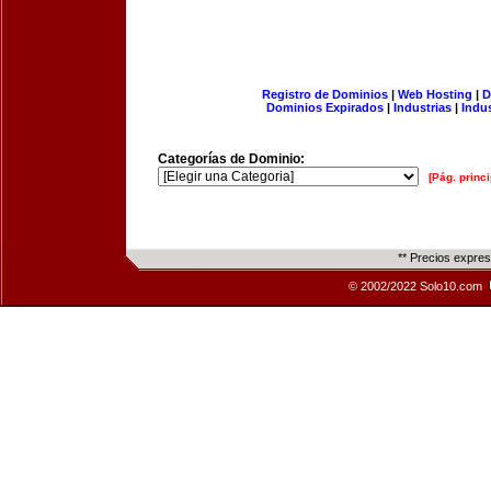
Registro de Dominios
|
Web Hosting
|
D
Dominios Expirados
|
Industrias
|
Indu
Categorías de Dominio:
[Pág. princi
** Precios expre
© 2002/2022 Solo10.com