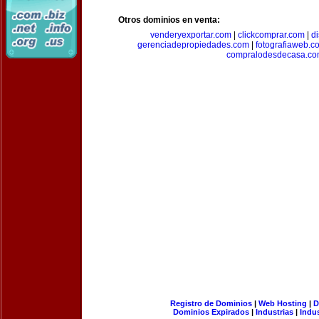
Otros dominios en venta:
venderyexportar.com
|
clickcomprar.com
|
di
gerenciadepropiedades.com
|
fotografiaweb.c
compralodesdecasa.co
Registro de Dominios
|
Web Hosting
|
D
Dominios Expirados
|
Industrias
|
Indu