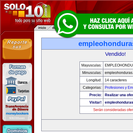
empleohondura
Vendido!
Mayusculas:
EMPLEOHONDU
Minusculas:
empleohonduras
Longitud:
14 caracteres
Categorias:
Profesiones y E
Precio:
Realizar una ofe
Visitar!
empleohondura
Serán consideradas ofer