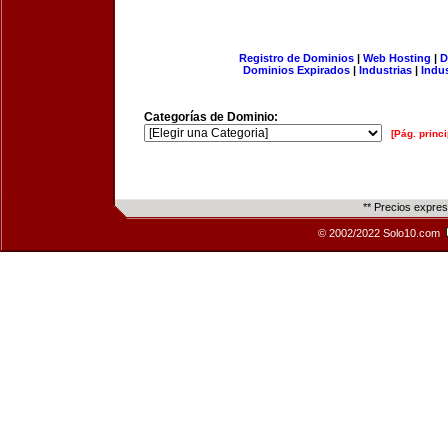
Registro de Dominios
|
Web Hosting
|
D
Dominios Expirados
|
Industrias
|
Indu
Categorías de Dominio:
[Pág. princi
** Precios expre
© 2002/2022 Solo10.com