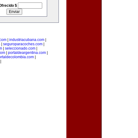
Ofrecido $
.com
|
industriacubana.com
|
m
|
seguroparacoches.com
|
om
|
seleccionado.com
|
com
|
portaldeargentina.com
|
ortaldecolombia.com
|
|