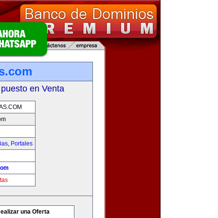
as.com
 puesto en Venta
AS.COM
om
ias
,
Portales
com
tas
ealizar una Oferta