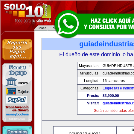
guiadeindustri
El dueño de este dominio lo ha
Mayusculas:
GUIADEINDUSTRI
Minusculas:
guiadeindustrias.c
Longitud:
16 caracteres
Categorias:
Empresas e Industr
Precio:
$3,900.00
Visitar!
guiadeindustrias.
Serán consideradas ofer
R