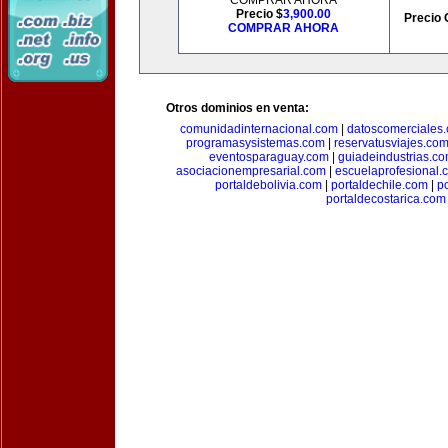
COMPRAR AHORA
Precio $
3,900.00
Precio 
COMPRAR AHORA
Otros dominios en venta:
comunidadinternacional.com
|
datoscomerciales
programasysistemas.com
|
reservatusviajes.co
eventosparaguay.com
|
guiadeindustrias.c
asociacionempresarial.com
|
escuelaprofesional.
portaldebolivia.com
|
portaldechile.com
|
p
portaldecostarica.com