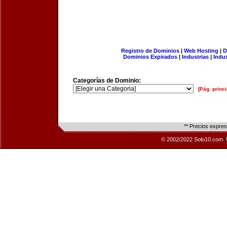
Registro de Dominios
|
Web Hosting
|
D
Dominios Expirados
|
Industrias
|
Indu
Categorías de Dominio:
[Pág. princi
** Precios expre
© 2002/2022 Solo10.com