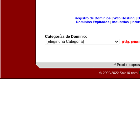
Registro de Dominios
|
Web Hosting
|
D
Dominios Expirados
|
Industrias
|
Indu
Categorías de Dominio:
[Pág. princi
** Precios expre
© 2002/2022 Solo10.com